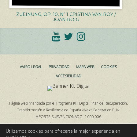
ZUEINUNG, OP. 10, Nº 1 CRISTINA VAN ROY /
JOAN ROIG
AVISO LEGAL
PRIVACIDAD
MAPA WEB
COOKIES
ACCESIBILIDAD
Página web financiada por el Programa KIT Digital. Plan de Recuperación,
Transformación y Resiliencia de España «Next Generation EU».
IMPORTE SUBVENCIONADO: 2.000,00€.
Utilizamos cookies para ofrecerte la mejor experiencia en
nuestra web.