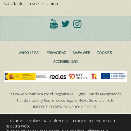
saludable. Tu voz es única.
AVISO LEGAL
PRIVACIDAD
MAPA WEB
COOKIES
ACCESIBILIDAD
Página web financiada por el Programa KIT Digital. Plan de Recuperación,
Transformación y Resiliencia de España «Next Generation EU».
IMPORTE SUBVENCIONADO: 2.000,00€.
Utilizamos cookies para ofrecerte la mejor experiencia en
nuestra web.
Alnorte Digital
Development